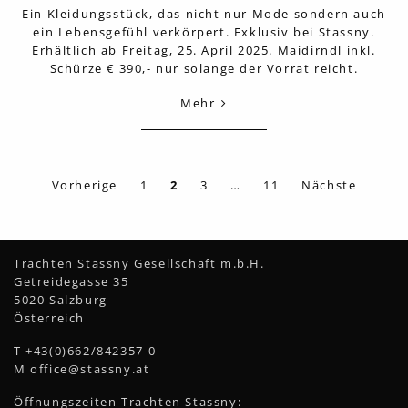
Ein Kleidungsstück, das nicht nur Mode sondern auch
ein Lebensgefühl verkörpert. Exklusiv bei Stassny.
Erhältlich ab Freitag, 25. April 2025. Maidirndl inkl.
Schürze € 390,- nur solange der Vorrat reicht.
Mehr
Vorherige
1
2
3
…
11
Nächste
Trachten Stassny Gesellschaft m.b.H.
Getreidegasse 35
5020 Salzburg
Österreich
T
+43(0)662/842357-0
M
office@stassny.at
Öffnungszeiten Trachten Stassny: