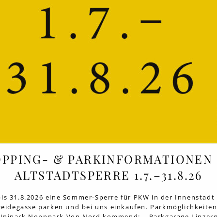
OPPING- & PARKINFORMATIONEN
ALTSTADTSPERRE 1.7.–31.8.26
 bis 31.8.2026 eine Sommer-Sperre für PKW in der Innenstad
reidegasse parken und bei uns einkaufen. Parkmöglichkeite
Unipark Nonnpark Von Nord kommend: – Parkgarage Linzerga