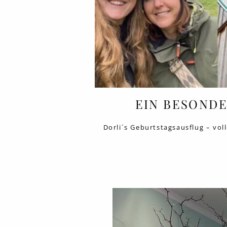
EIN BESOND
Dorli´s Geburtstagsausflug – vo