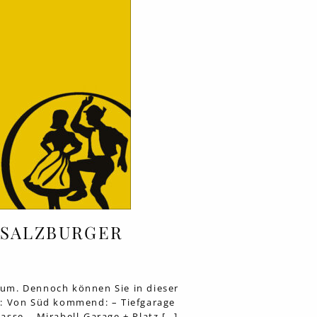
 SALZBURGER
t um. Dennoch können Sie in dieser
n: Von Süd kommend: – Tiefgarage
sse – Mirabell-Garage + Platz […]