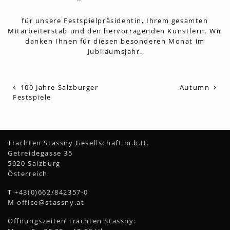
für unsere Festspielpräsidentin, Ihrem gesamten
Mitarbeiterstab und den hervorragenden Künstlern. Wir
danken Ihnen für diesen besonderen Monat im
Jubiläumsjahr.
100 Jahre Salzburger
Autumn
Festspiele
Trachten Stassny Gesellschaft m.b.H.
Getreidegasse 35
5020 Salzburg
Österreich
T
+43(0)662/842357-0
M
office@stassny.at
Öffnungszeiten Trachten Stassny: