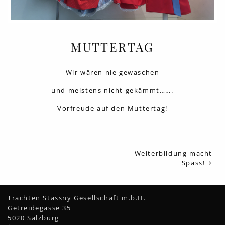
MUTTERTAG
Wir wären nie gewaschen
und meistens nicht gekämmt…….
Vorfreude auf den Muttertag!
Weiterbildung macht
Spass!
Trachten Stassny Gesellschaft m.b.H.
Getreidegasse 35
5020 Salzburg